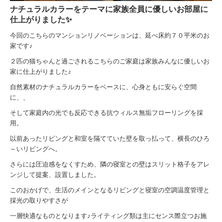
ナチュラルカラーをテーマに家族全員に優しいお部屋に
仕上がりました✨
今回のこちらのマンションリノベーションは、延べ床約７０平米のお
家です♪
２匹の猫ちゃんと過ごされるこちらのご家庭は家族みんなに優しいお
家に仕上がりました♪
自然素材のナチュラルカラーをベースに、心身ともに安らぐ空間
に、、
そして家庭内の光でも反応できる抗ウィルス無垢フローリングを採
用。
以前あったリビングと和室を隔てていた壁を取っ払って、横長のひろ
～いリビングへ。
さらには圧迫感をなくすため、隣の寝室との壁はスリット格子をアレ
ンジして提案、設置しました。
このおかげで、生活のメインとなるリビングと寝室の空調温度管理と
採光の取りやすさが
一層快適なものとなります♪
ライティング類は主にセンス際立つお施