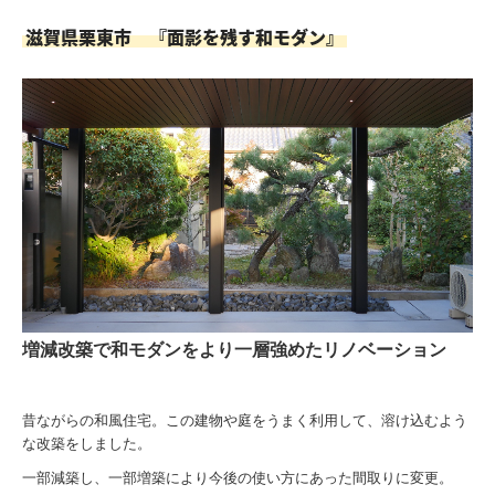
滋賀県栗東市 『面影を残す和モダン』
スタッフ紹介
スタッフブログ
お問合せ
増減改築で和モダンをより一層強めたリノベーション
昔ながらの和風住宅。この建物や庭をうまく利用して、溶け込むよう
な改築をしました。
一部減築し、一部増築により今後の使い方にあった間取りに変更。