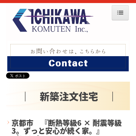
ホーム
わたしたちについて
市川工務店の家づくり
工法と性能
アフターフォロー
｜ 新築注文住宅 ｜
施工事例
最新のお知らせ
京都市 『断熱等級6 × 耐震等級
見学会・イベント情報
3。ずっと安心が続く家。』
会社概要