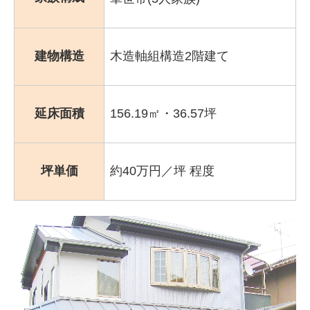
建物構造
木造軸組構造2階建て
延床面積
156.19㎡・36.57坪
坪単価
約40万円／坪 程度