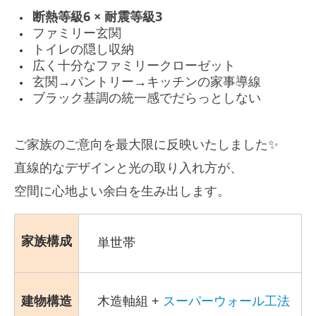
断熱等級6 × 耐震等級3
ファミリー玄関
トイレの隠し収納
広く十分なファミリークローゼット
玄関→パントリー→キッチンの家事導線
ブラック基調の統一感でだらっとしない
ご家族のご意向を最大限に反映いたしました✨
直線的なデザインと光の取り入れ方が、
空間に心地よい余白を生み出します。
家族構成
単世帯
建物構造
木造軸組 +
スーパーウォール工法